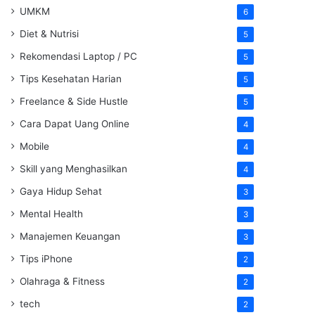
UMKM
6
Diet & Nutrisi
5
Rekomendasi Laptop / PC
5
Tips Kesehatan Harian
5
Freelance & Side Hustle
5
Cara Dapat Uang Online
4
Mobile
4
Skill yang Menghasilkan
4
Gaya Hidup Sehat
3
Mental Health
3
Manajemen Keuangan
3
Tips iPhone
2
Olahraga & Fitness
2
tech
2