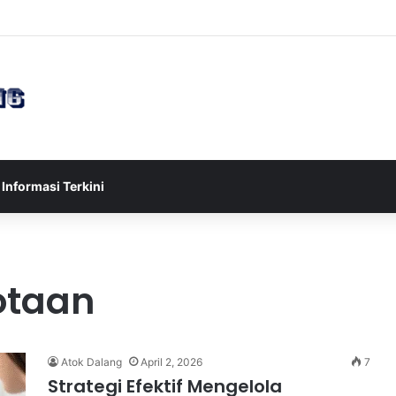
sia U-17 Tereliminasi, Berikut 4 Tim Lolos ke Semifinal Piala AFF U-17 
Informasi Terkini
otaan
Atok Dalang
April 2, 2026
7
Strategi Efektif Mengelola