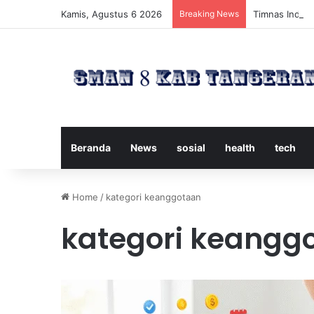
Kamis, Agustus 6 2026
Breaking News
Timnas Indone
Beranda
News
sosial
health
tech
Home
/
kategori keanggotaan
kategori keangg