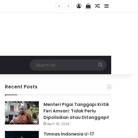
Log In
View your shopping 
Random Article
Sidebar
2026
Search
for
Recent Posts
Menteri Pigai Tanggapi Kritik
Feri Amsari: Tidak Perlu
Dipolisikan atau Ditanggapi!
April 19, 2026
Timnas Indonesia U-17