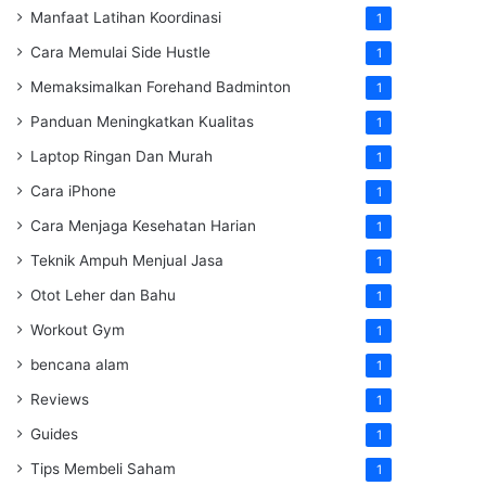
Manfaat Latihan Koordinasi
1
Cara Memulai Side Hustle
1
Memaksimalkan Forehand Badminton
1
Panduan Meningkatkan Kualitas
1
Laptop Ringan Dan Murah
1
Cara iPhone
1
Cara Menjaga Kesehatan Harian
1
Teknik Ampuh Menjual Jasa
1
Otot Leher dan Bahu
1
Workout Gym
1
bencana alam
1
Reviews
1
Guides
1
Tips Membeli Saham
1