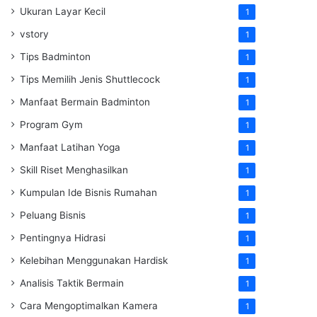
Ukuran Layar Kecil
1
vstory
1
Tips Badminton
1
Tips Memilih Jenis Shuttlecock
1
Manfaat Bermain Badminton
1
Program Gym
1
Manfaat Latihan Yoga
1
Skill Riset Menghasilkan
1
Kumpulan Ide Bisnis Rumahan
1
Peluang Bisnis
1
Pentingnya Hidrasi
1
Kelebihan Menggunakan Hardisk
1
Analisis Taktik Bermain
1
Cara Mengoptimalkan Kamera
1