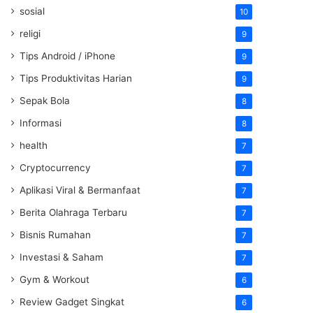
sosial
10
religi
9
Tips Android / iPhone
9
Tips Produktivitas Harian
9
Sepak Bola
8
Informasi
8
health
7
Cryptocurrency
7
Aplikasi Viral & Bermanfaat
7
Berita Olahraga Terbaru
7
Bisnis Rumahan
7
Investasi & Saham
7
Gym & Workout
6
Review Gadget Singkat
6