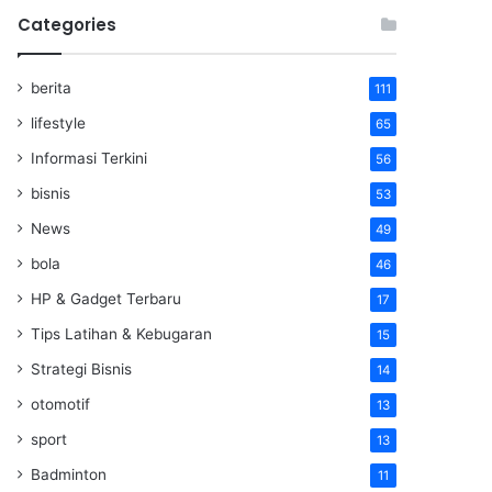
Categories
berita
111
lifestyle
65
Informasi Terkini
56
bisnis
53
News
49
bola
46
HP & Gadget Terbaru
17
Tips Latihan & Kebugaran
15
Strategi Bisnis
14
otomotif
13
sport
13
Badminton
11