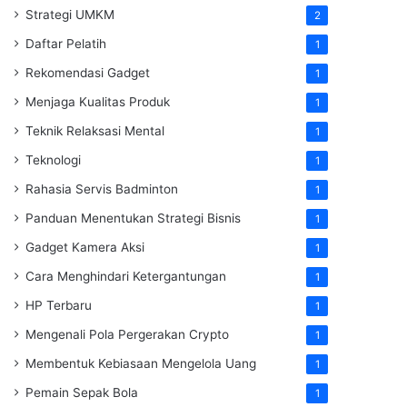
Strategi UMKM
2
Daftar Pelatih
1
Rekomendasi Gadget
1
Menjaga Kualitas Produk
1
Teknik Relaksasi Mental
1
Teknologi
1
Rahasia Servis Badminton
1
Panduan Menentukan Strategi Bisnis
1
Gadget Kamera Aksi
1
Cara Menghindari Ketergantungan
1
HP Terbaru
1
Mengenali Pola Pergerakan Crypto
1
Membentuk Kebiasaan Mengelola Uang
1
Pemain Sepak Bola
1