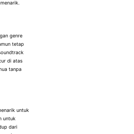
 menarik.
ngan genre
amun tetap
soundtrack
ur di atas
emua tanpa
menarik untuk
n untuk
dup dari