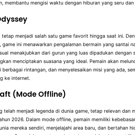
an, membantu mengisi waktu dengan hiburan yang seru dan
 Odyssey
 tetap menjadi salah satu game favorit hingga saat ini. De
r, game ini menawarkan pengalaman bermain yang santai n
sual menakjubkan dari gurun yang luas dipadukan dengan 
kan menciptakan suasana yang ideal. Pemain akan melunc
ti berbagai rintangan, dan menyelesaikan misi yang ada, s
g ke internet.
aft (Mode Offline)
g telah menjadi legenda di dunia game, tetap relevan dan 
tahun 2026. Dalam mode offline, pemain memiliki kebebasa
ia mereka sendiri, menjelajahi area baru, dan bertahan hi