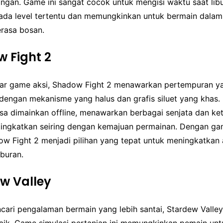
angan. Game ini sangat cocok untuk mengisi waktu saat lib
 pada level tertentu dan memungkinkan untuk bermain dala
rasa bosan.
w Fight 2
ar game aksi, Shadow Fight 2 menawarkan pertempuran y
engan mekanisme yang halus dan grafis siluet yang khas.
sa dimainkan offline, menawarkan berbagai senjata dan ke
tingkatkan seiring dengan kemajuan permainan. Dengan g
ow Fight 2 menjadi pilihan yang tepat untuk meningkatkan 
buran.
ew Valley
ari pengalaman bermain yang lebih santai, Stardew Valley 
aik. Game simulasi pertanian ini memungkinkan pemain un