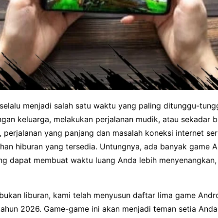
selalu menjadi salah satu waktu yang paling ditunggu-tung
gan keluarga, melakukan perjalanan mudik, atau sekadar be
 perjalanan yang panjang dan masalah koneksi internet ser
ihan hiburan yang tersedia. Untungnya, ada banyak game An
ang dapat membuat waktu luang Anda lebih menyenangkan,
bukan liburan, kami telah menyusun daftar lima game Andro
 tahun 2026. Game-game ini akan menjadi teman setia And