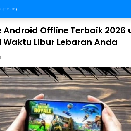
gerang
Android Offline Terbaik 2026 
i Waktu Libur Lebaran Anda
g