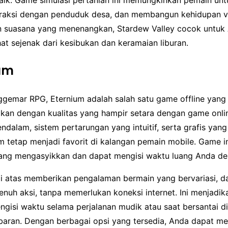
eraksi dengan penduduk desa, dan membangun kehidupan vi
 suasana yang menenangkan, Stardew Valley cocok untuk
ahat sejenak dari kesibukan dan keramaian liburan.
ium
ggemar RPG, Eternium adalah salah satu game offline yang
kan dengan kualitas yang hampir setara dengan game onlin
ndalam, sistem pertarungan yang intuitif, serta grafis yang
um tetap menjadi favorit di kalangan pemain mobile. Game 
ng mengasyikkan dan dapat mengisi waktu luang Anda de
i atas memberikan pengalaman bermain yang bervariasi, da
nuh aksi, tanpa memerlukan koneksi internet. Ini menjadik
ngisi waktu selama perjalanan mudik atau saat bersantai d
aran. Dengan berbagai opsi yang tersedia, Anda dapat me