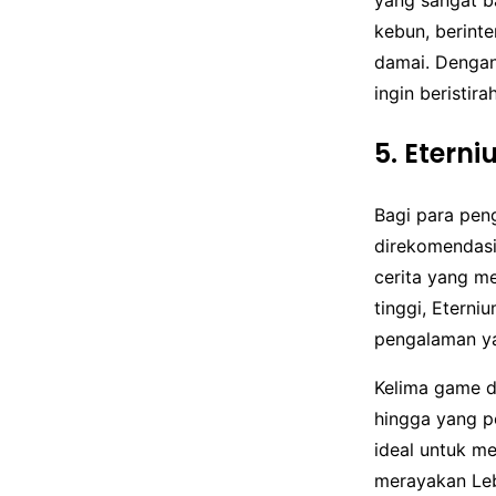
kebun, berint
damai. Dengan
ingin beristir
5. Etern
Bagi para pen
direkomendasi
cerita yang me
tinggi, Eterni
pengalaman ya
Kelima game d
hingga yang pe
ideal untuk me
merayakan Leb